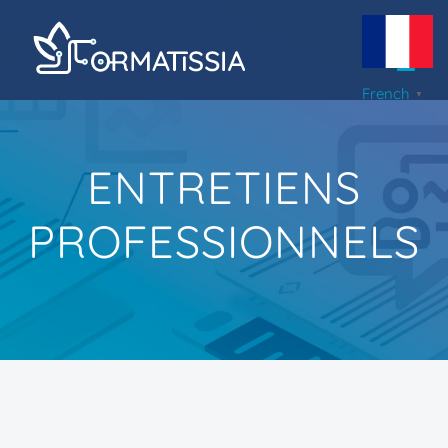
Passer
au
contenu
French
▼
ENTRETIENS
PROFESSIONNELS